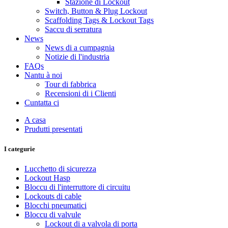
Stazione di Lockout
Switch, Button & Plug Lockout
Scaffolding Tags & Lockout Tags
Saccu di serratura
News
News di a cumpagnia
Notizie di l'industria
FAQs
Nantu à noi
Tour di fabbrica
Recensioni di i Clienti
Cuntatta ci
A casa
Prudutti presentati
I categurie
Lucchetto di sicurezza
Lockout Hasp
Bloccu di l'interruttore di circuitu
Lockouts di cable
Blocchi pneumatici
Bloccu di valvule
Lockout di a valvola di porta