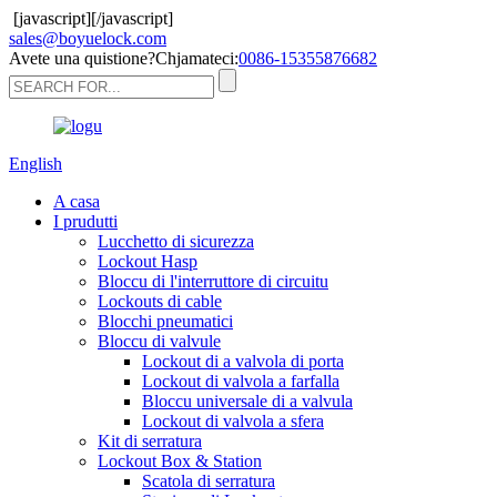
[javascript]
[/javascript]
sales@boyuelock.com
Avete una quistione?Chjamateci:
0086-15355876682
English
A casa
I prudutti
Lucchetto di sicurezza
Lockout Hasp
Bloccu di l'interruttore di circuitu
Lockouts di cable
Blocchi pneumatici
Bloccu di valvule
Lockout di a valvola di porta
Lockout di valvola a farfalla
Bloccu universale di a valvula
Lockout di valvola a sfera
Kit di serratura
Lockout Box & Station
Scatola di serratura