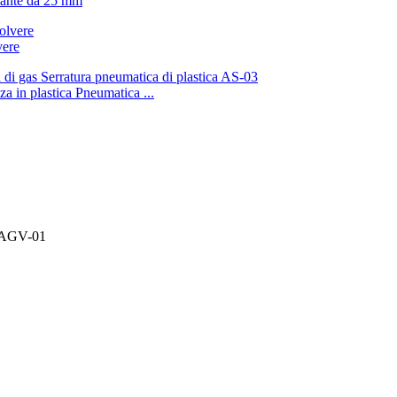
olante da 25 mm
vere
zza in plastica Pneumatica ...