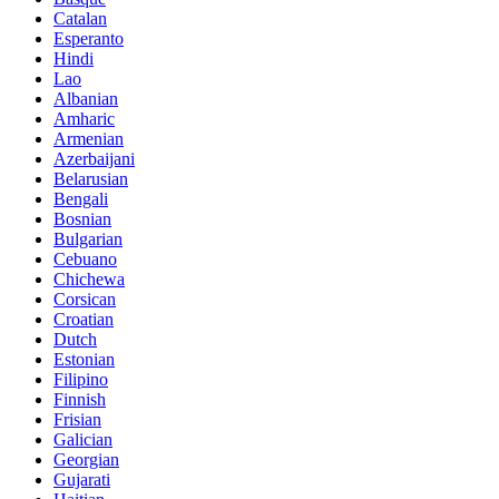
Catalan
Esperanto
Hindi
Lao
Albanian
Amharic
Armenian
Azerbaijani
Belarusian
Bengali
Bosnian
Bulgarian
Cebuano
Chichewa
Corsican
Croatian
Dutch
Estonian
Filipino
Finnish
Frisian
Galician
Georgian
Gujarati