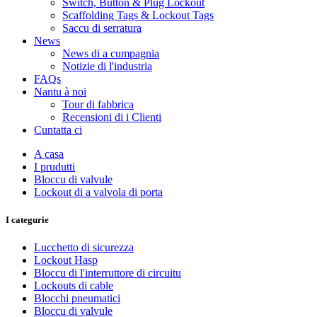
Switch, Button & Plug Lockout
Scaffolding Tags & Lockout Tags
Saccu di serratura
News
News di a cumpagnia
Notizie di l'industria
FAQs
Nantu à noi
Tour di fabbrica
Recensioni di i Clienti
Cuntatta ci
A casa
I prudutti
Bloccu di valvule
Lockout di a valvola di porta
I categurie
Lucchetto di sicurezza
Lockout Hasp
Bloccu di l'interruttore di circuitu
Lockouts di cable
Blocchi pneumatici
Bloccu di valvule