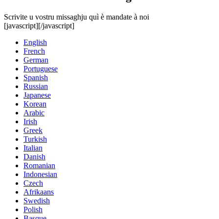
Scrivite u vostru missaghju quì è mandate à noi
[javascript]
[/javascript]
English
French
German
Portuguese
Spanish
Russian
Japanese
Korean
Arabic
Irish
Greek
Turkish
Italian
Danish
Romanian
Indonesian
Czech
Afrikaans
Swedish
Polish
Basque