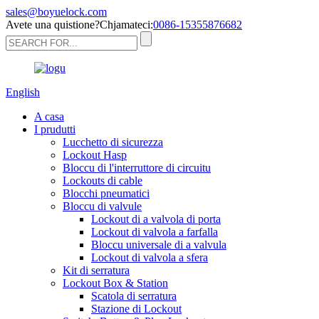
sales@boyuelock.com
Avete una quistione?Chjamateci:
0086-15355876682
English
A casa
I prudutti
Lucchetto di sicurezza
Lockout Hasp
Bloccu di l'interruttore di circuitu
Lockouts di cable
Blocchi pneumatici
Bloccu di valvule
Lockout di a valvola di porta
Lockout di valvola a farfalla
Bloccu universale di a valvula
Lockout di valvola a sfera
Kit di serratura
Lockout Box & Station
Scatola di serratura
Stazione di Lockout