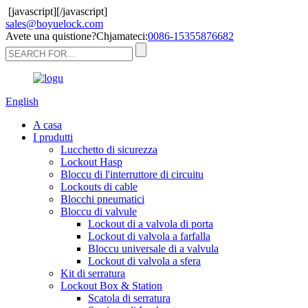
[javascript]
[/javascript]
sales@boyuelock.com
Avete una quistione?Chjamateci:
0086-15355876682
English
A casa
I prudutti
Lucchetto di sicurezza
Lockout Hasp
Bloccu di l'interruttore di circuitu
Lockouts di cable
Blocchi pneumatici
Bloccu di valvule
Lockout di a valvola di porta
Lockout di valvola a farfalla
Bloccu universale di a valvula
Lockout di valvola a sfera
Kit di serratura
Lockout Box & Station
Scatola di serratura