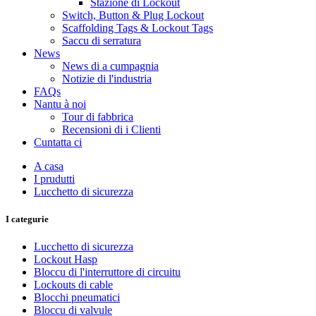
Stazione di Lockout
Switch, Button & Plug Lockout
Scaffolding Tags & Lockout Tags
Saccu di serratura
News
News di a cumpagnia
Notizie di l'industria
FAQs
Nantu à noi
Tour di fabbrica
Recensioni di i Clienti
Cuntatta ci
A casa
I prudutti
Lucchetto di sicurezza
I categurie
Lucchetto di sicurezza
Lockout Hasp
Bloccu di l'interruttore di circuitu
Lockouts di cable
Blocchi pneumatici
Bloccu di valvule