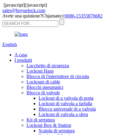
[javascript]
[/javascript]
sales@boyuelock.com
Avete una quistione?Chjamateci:
0086-15355876682
English
A casa
I prudutti
Lucchetto di sicurezza
Lockout Hasp
Bloccu di l'interruttore di circuitu
Lockouts di cable
Blocchi pneumatici
Bloccu di valvule
Lockout di a valvola di porta
Lockout di valvola a farfalla
Bloccu universale di a valvula
Lockout di valvola a sfera
Kit di serratura
Lockout Box & Station
Scatola di serratura