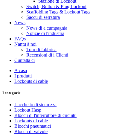
Stazione di Lockout
Switch, Button & Plug Lockout
Scaffolding Tags & Lockout Tags
Saccu di serratura
News
News di a cumpagnia
Notizie di l'industria
FAQs
Nantu à noi
Tour di fabbrica
Recensioni di i Clienti
Cuntatta ci
A casa
I prudutti
Lockouts di cable
I categurie
Lucchetto di sicurezza
Lockout Hasp
Bloccu di l'interruttore di circuitu
Lockouts di cable
Blocchi pneumatici
Bloccu di valvule