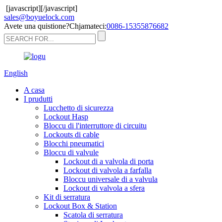
[javascript]
[/javascript]
sales@boyuelock.com
Avete una quistione?Chjamateci:
0086-15355876682
English
A casa
I prudutti
Lucchetto di sicurezza
Lockout Hasp
Bloccu di l'interruttore di circuitu
Lockouts di cable
Blocchi pneumatici
Bloccu di valvule
Lockout di a valvola di porta
Lockout di valvola a farfalla
Bloccu universale di a valvula
Lockout di valvola a sfera
Kit di serratura
Lockout Box & Station
Scatola di serratura