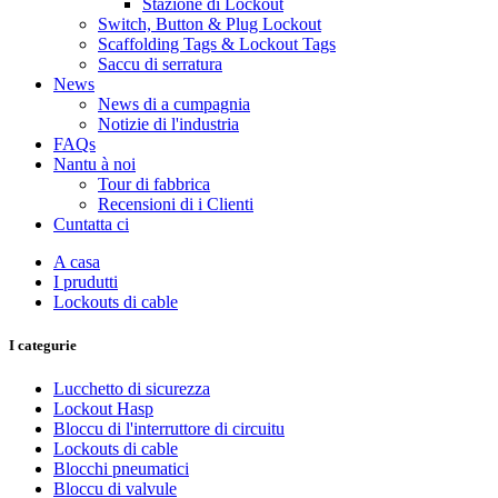
Stazione di Lockout
Switch, Button & Plug Lockout
Scaffolding Tags & Lockout Tags
Saccu di serratura
News
News di a cumpagnia
Notizie di l'industria
FAQs
Nantu à noi
Tour di fabbrica
Recensioni di i Clienti
Cuntatta ci
A casa
I prudutti
Lockouts di cable
I categurie
Lucchetto di sicurezza
Lockout Hasp
Bloccu di l'interruttore di circuitu
Lockouts di cable
Blocchi pneumatici
Bloccu di valvule