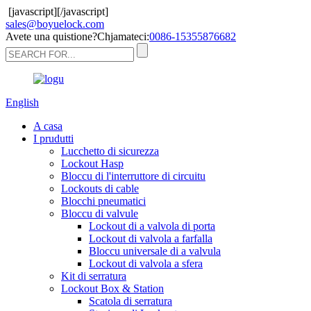
[javascript]
[/javascript]
sales@boyuelock.com
Avete una quistione?Chjamateci:
0086-15355876682
English
A casa
I prudutti
Lucchetto di sicurezza
Lockout Hasp
Bloccu di l'interruttore di circuitu
Lockouts di cable
Blocchi pneumatici
Bloccu di valvule
Lockout di a valvola di porta
Lockout di valvola a farfalla
Bloccu universale di a valvula
Lockout di valvola a sfera
Kit di serratura
Lockout Box & Station
Scatola di serratura